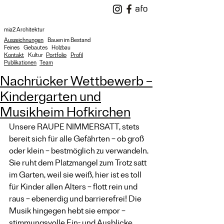
mia2 Architektur
Auszeichnungen
Bauen im Bestand
Feines
Gebautes
Holzbau
Kontakt
Kultur
Portfolio
Profil
Publikationen
Team
Nachrücker Wettbewerb –
Kindergarten und
Musikheim Hofkirchen
Unsere RAUPE NIMMERSATT, stets 
bereit sich für alle Gefährten – ob groß 
oder klein – bestmöglich zu verwandeln. 
Sie ruht dem Platzmangel zum Trotz satt 
im Garten, weil sie weiß, hier ist es toll 
für Kinder allen Alters – flott rein und 
raus – ebenerdig und barrierefrei! Die 
Musik hingegen hebt sie empor – 