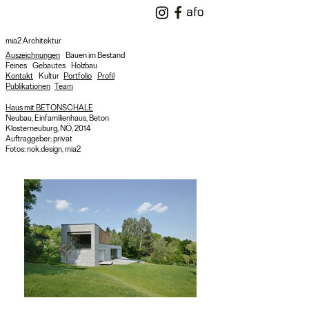
mia2 Architektur
Auszeichnungen
Bauen im Bestand
Feines
Gebautes
Holzbau
Kontakt
Kultur
Portfolio
Profil
Publikationen
Team
Haus mit BETONSCHALE
Neubau, Einfamilienhaus, Beton
Klosterneuburg, NÖ, 2014
Auftraggeber: privat
Fotos: nok.design, mia2