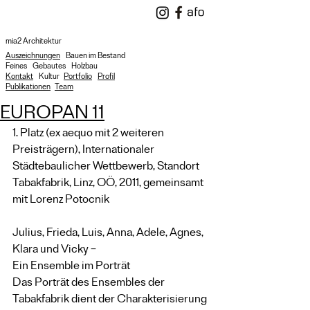
mia2 Architektur
Auszeichnungen
Bauen im Bestand
Feines
Gebautes
Holzbau
Kontakt
Kultur
Portfolio
Profil
Publikationen
Team
EUROPAN 11
1. Platz (ex aequo mit 2 weiteren 
Preisträgern), Internationaler 
Städtebaulicher Wettbewerb, Standort 
Tabakfabrik, Linz, OÖ, 2011, gemeinsamt 
mit Lorenz Potocnik
Julius, Frieda, Luis, Anna, Adele, Agnes, 
Klara und Vicky – 
Ein Ensemble im Porträt
Das Porträt des Ensembles der 
Tabakfabrik dient der Charakterisierung 