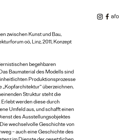
ngen zwischen Kunst und Bau, 
ekturforum oö, Linz, 2011, Konzept 
odernistischen begehbaren 
Das Baumaterial des Modells sind 
einheitlichten Produktionsprozesse 
 „Kopfarchitektur“ überzeichnen.
inenden Struktur steht die 
 Erlebt werden diese durch 
ne Umfeld aus, und schafft einen 
enst des Ausstellungsobjektes 
t? Die wechselvolle Geschichte von 
hinweg – auch eine Geschichte des 