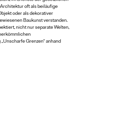
tenz im Dienste der gesetzlichen 
rchitektur oft als beiläufige 
bjekt oder als dekorativer 
ngewiesenen Baukunst verstanden. 
ktiert, nicht nur separate Welten, 
 herkömmlichen 
g „Unscharfe Grenzen“ anhand 