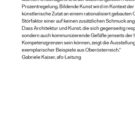
latenten Unbehagens und der beziehungslosen Koexis
Prozentregelung. Bildende Kunst wird im Kontext der A
künstlerische Zutat an einem rationalisiert gebauten O
Störfaktor einer auf keinen zusätzlichen Schmuck a
Dass Architektur und Kunst, die sich gegenseitig respe
sondern auch kommunizierende Gefäße jenseits der
Kompetenzgrenzen sein können, zeigt die Ausstellun
exemplarischer Beispiele aus Oberösterreich.“
Gabriele Kaiser, afo-Leitung