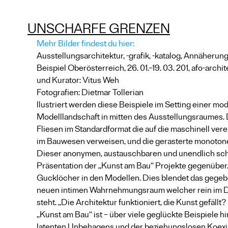
UNSCHARFE GRENZEN
Mehr Bilder findest du hier: 
Ausstellungsarchitektur, -grafik, -katalog, Annäheru
Beispiel Oberösterreich, 26. 01.–19. 03. 201, afo-archit
und Kurator: Vitus Weh
Fotografien: Dietmar Tollerian
llustriert werden diese Beispiele im Setting einer m
Modelllandschaft in mitten des Ausstellungsraumes. 
Fliesen im Standardformat die auf die maschinell ver
im Bauwesen verweisen, und die gerasterte monotone
Dieser anonymen, austauschbaren und unendlich sche
Präsentation der „Kunst am Bau“ Projekte gegenüber.
Gucklöcher in den Modellen. Dies blendet das gegebe
neuen intimen Wahrnehmungsraum welcher rein im Di
steht. „Die Architektur funktioniert, die Kunst gefäll
„Kunst am Bau“ ist – über viele geglückte Beispiele 